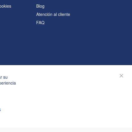
cookies
Blog
Atención al cliente
FAQ
s
ar su
Cerra
periencia
S
© Janolex, todos los derechos reservados.