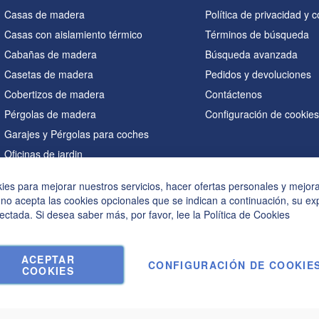
Casas de madera
Política de privacidad y 
Casas con aislamiento térmico
Términos de búsqueda
Cabañas de madera
Búsqueda avanzada
Casetas de madera
Pedidos y devoluciones
Cobertizos de madera
Contáctenos
Pérgolas de madera
Configuración de cookie
Garajes y Pérgolas para coches
Oficinas de jardin
Saunas
kies para mejorar nuestros servicios, hacer ofertas personales y mejor
Casetas en forma de A
 no acepta las cookies opcionales que se indican a continuación, su ex
Bañeras de hidromasaje
ectada. Si desea saber más, por favor, lee la
Política de Cookies
Accesorios
ACEPTAR
CONFIGURACIÓN DE COOKIE
COOKIES