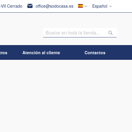
País
Lenguaje
I-VII Cerrado
office@sodocasa.es
Español
Buscar
Buscar
tros
Atención al cliente
Contactos