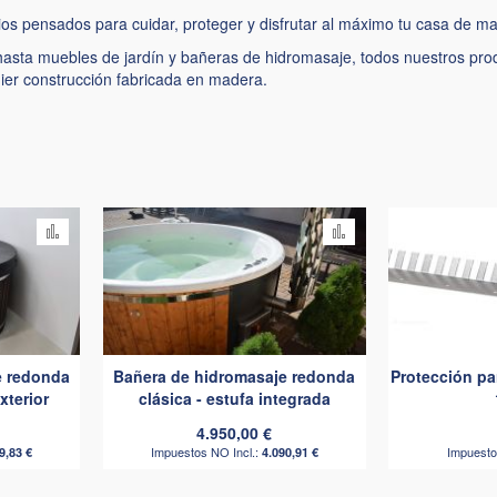
os pensados para cuidar, proteger y disfrutar al máximo tu casa de m
hasta muebles de jardín y bañeras de hidromasaje, todos nuestros pro
quier construcción fabricada en madera.
Añadir
Añadir
para
para
comparar
comparar
e redonda
Bañera de hidromasaje redonda
Protección pa
xterior
clásica - estufa integrada
4.950,00 €
9,83 €
4.090,91 €