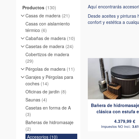
Aquí encontrarás accesori
artículos
Productos
130
artículos
Casas de madera
21
Desde aceites y pinturas 
confort y estética a cual
Casas con aislamiento
artículos
térmico
6
artículos
Cabañas de madera
10
artículos
Casetas de madera
24
Cobertizos de madera
artículos
29
artículos
Pérgolas de madera
11
Garajes y Pérgolas para
artículos
coches
14
artículos
Oficinas de jardin
8
artículos
Saunas
4
Bañera de hidromasaj
Casetas en forma de A
clásica con estufa e
artículos
3
4.379,99 €
Bañeras de hidromasaje
3.61
artículos
2
artículos
Accesorios
10