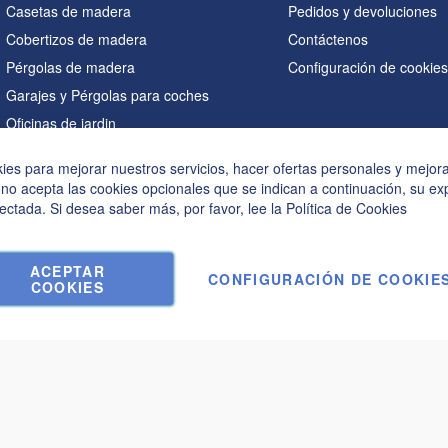
Casetas de madera
Pedidos y devoluciones
Cobertizos de madera
Contáctenos
Pérgolas de madera
Configuración de cookie
Garajes y Pérgolas para coches
Oficinas de jardin
Saunas
kies para mejorar nuestros servicios, hacer ofertas personales y mejor
Casetas en forma de A
 no acepta las cookies opcionales que se indican a continuación, su ex
Bañeras de hidromasaje
ectada. Si desea saber más, por favor, lee la
Política de Cookies
Accesorios
ACEPTAR
CONFIGURACIÓN DE COOKIE
COOKIES