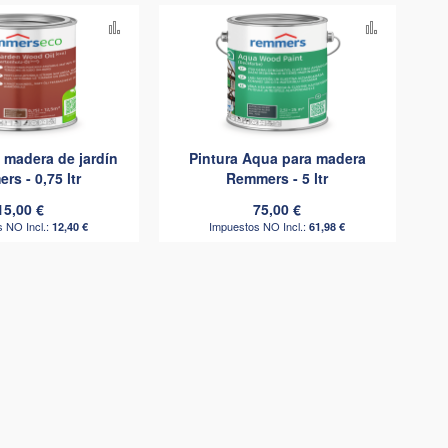
Añadir
Añadir
para
para
comparar
comparar
 madera de jardín
Pintura Aqua para madera
s - 0,75 ltr
Remmers - 5 ltr
15,00 €
75,00 €
12,40 €
61,98 €