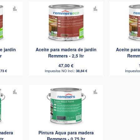
Añadir
Añadir
para
para
comparar
comparar
e jardín
Aceite para madera de jardín
Aceite para
r
Remmers - 2,5 ltr
Remmer
47,00 €
,73 €
38,84 €
Añadir
Añadir
para
para
comparar
comparar
madera
Pintura Aqua para madera
tr
Remmers - 0,75 ltr