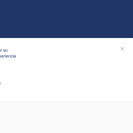
s
ar su
Cerra
periencia
S
© Janolex, todos los derechos reservados.