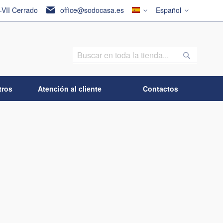
País
Lenguaje
I-VII Cerrado
office@sodocasa.es
Español
Buscar
Buscar
tros
Atención al cliente
Contactos