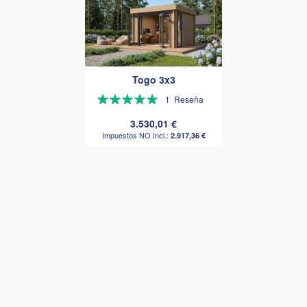
Togo 3x3
Valoración:
1
Reseña
100%
3.530,01 €
2.917,36 €