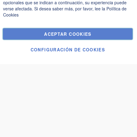
Política de privacidad y cookies
opcionales que se indican a continuación, su experiencia puede
verse afectada. Si desea saber más, por favor, lee la
Política de
Términos de búsqueda
Cookies
Búsqueda avanzada
Pedidos y devoluciones
ACEPTAR COOKIES
Contáctenos
Configuración de cookies
CONFIGURACIÓN DE COOKIES
© Janolex, todos los derechos reservados.
Aplicar