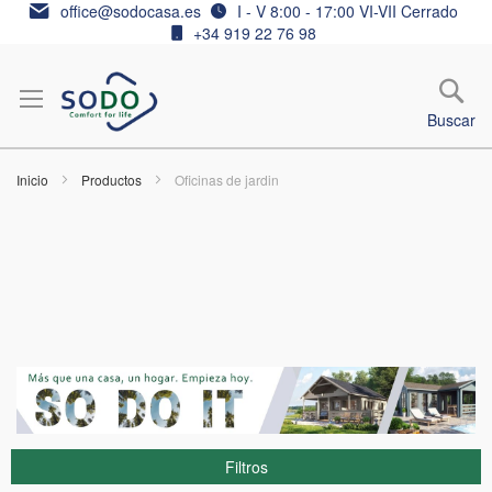
Ir
office@sodocasa.es
I - V 8:00 - 17:00 VI-VII Cerrado
al
+34 919 22 76 98
contenido
Buscar
Inicio
Productos
Oficinas de jardin
Filtros