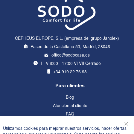
CEPHEUS EUROPE, S.L. (empresa del grupo Janolex)
Paseo de la Castellana 53, Madrid, 28046
office@sodocasa.es
I - V 8:00 - 17:00 VI-VII Cerrado
+34 919 22 76 98
Para clientes
Blog
Atención al cliente
FAQ
Información
Utilizamos cookies para mejorar nuestros servicios, hacer ofertas
Cer