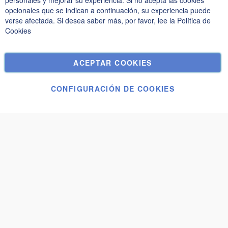
personales y mejorar su experiencia. Si no acepta las cookies
Política de privacidad y cookies
opcionales que se indican a continuación, su experiencia puede
verse afectada. Si desea saber más, por favor, lee la
Política de
Términos de búsqueda
Cookies
Búsqueda avanzada
Pedidos y devoluciones
ACEPTAR COOKIES
Contáctenos
Configuración de cookies
CONFIGURACIÓN DE COOKIES
© Janolex, todos los derechos reservados.