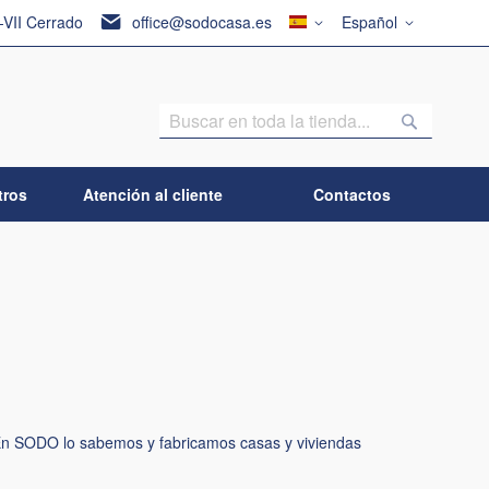
País
Lenguaje
I-VII Cerrado
office@sodocasa.es
Español
Buscar
Buscar
tros
Atención al cliente
Contactos
. En SODO lo sabemos y fabricamos casas y viviendas