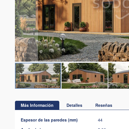
Saltar
al
comienzo
Más Información
Detalles
Reseñas
de
la
Más
Espesor de las paredes (mm)
44
galería
Información
de