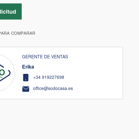
licitud
PARA COMPARAR
GERENTE DE VENTAS
Erika
+34 919227698
office@sodocasa.es