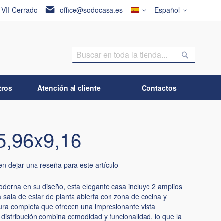
País
Lenguaje
I-VII Cerrado
office@sodocasa.es
Español
Buscar
Buscar
tros
Atención al cliente
Contactos
5,96x9,16
en dejar una reseña para este artículo
oderna en su diseño, esta elegante casa incluye 2 amplios
a sala de estar de planta abierta con zona de cocina y
ura completa que ofrecen una impresionante vista
distribución combina comodidad y funcionalidad, lo que la