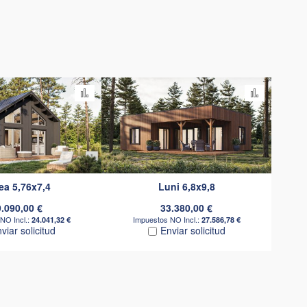
parar
Añadir para comparar
Añadir pa
ea 5,76x7,4
Luni 6,8x9,8
.090,00 €
33.380,00 €
24.041,32 €
27.586,78 €
viar solicitud
Enviar solicitud