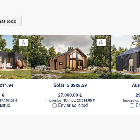
nar todo
Añadir para comparar
Añadir para com
4x11.94
Solari 5.09x8.59
Aur
9 €
27.000,00 €
29
27.157,02 €
22.314,05 €
icitud
Enviar solicitud
En