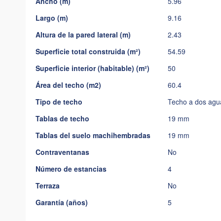
Ancho (m)
5.96
imágenes
Largo (m)
9.16
Altura de la pared lateral (m)
2.43
Superficie total construida (m²)
54.59
Superficie interior (habitable) (m²)
50
Área del techo (m2)
60.4
Tipo de techo
Techo a dos agu
Tablas de techo
19 mm
Tablas del suelo machihembradas
19 mm
Contraventanas
No
Número de estancias
4
Terraza
No
Garantía (años)
5