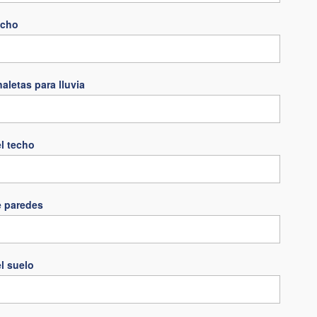
echo
aletas para lluvia
l techo
e paredes
l suelo