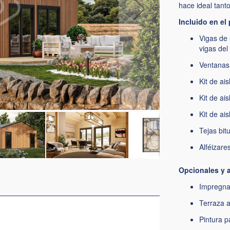
hace ideal tant
Incluido en el
Vigas de 
vigas del
Ventanas
Kit de ai
Kit de ai
Kit de ai
Tejas bit
Alféizare
Opcionales y a
Impregnac
Terraza a
Pintura p