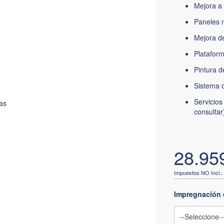
Mejora a 
Paneles m
Mejora de
Plataform
Pintura d
Sistema d
Servicios
as
consultar
28.95
Impregnación 