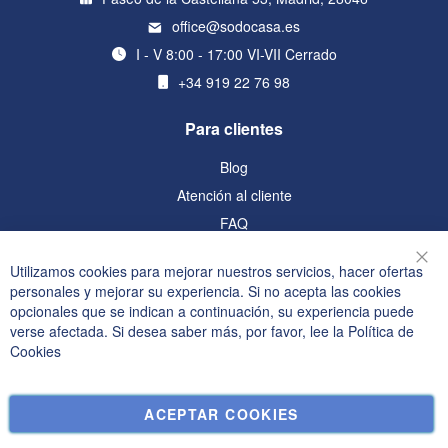
office@sodocasa.es
I - V 8:00 - 17:00 VI-VII Cerrado
+34 919 22 76 98
Para clientes
Blog
Atención al cliente
FAQ
Información
Utilizamos cookies para mejorar nuestros servicios, hacer ofertas
Cer
personales y mejorar su experiencia. Si no acepta las cookies
Política de privacidad y cookies
opcionales que se indican a continuación, su experiencia puede
verse afectada. Si desea saber más, por favor, lee la
Política de
Términos de búsqueda
Cookies
Búsqueda avanzada
Pedidos y devoluciones
ACEPTAR COOKIES
Contáctenos