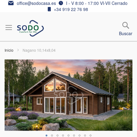
Ir
office@sodocasa.es
I - V 8:00 - 17:00 VI-VII Cerrado
al
+34 919 22 76 98
contenido
Buscar
Inicio
Nagano 10,14x8,04
Saltar
al
final
de
la
galería
de
imágenes