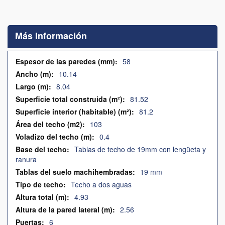
Saltar
al
comienzo
Más Información
de
la
galería
Más
58
de
Información
10.14
imágenes
8.04
81.52
81.2
103
0.4
Tablas de techo de 19mm con lengüeta y
ranura
19 mm
Techo a dos aguas
4.93
2.56
6