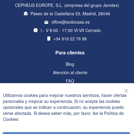
CEPHEUS EUROPE, S.L. (empresa del grupo Janolex)
Paseo de la Castellana 53, Madrid, 28046
office@sodocasa.es
I - V 8:00 - 17:00 VI-VII Cerrado
+34 919 22 76 98
Para clientes
Blog
Atención al cliente
FAQ
Información
Utilizamos cookies para mejorar nuestros servicios, hacer ofertas
Cer
personales y mejorar su experiencia. Si no acepta las cookies
Política de privacidad y cookies
opcionales que se indican a continuación, su experiencia puede
verse afectada. Si desea saber más, por favor, lee la
Política de
Términos de búsqueda
Cookies
Búsqueda avanzada
Pedidos y devoluciones