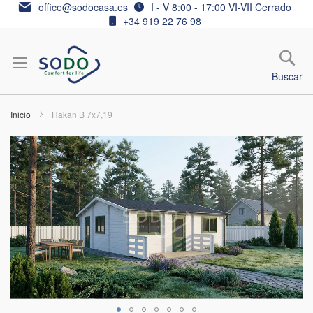
Ir
office@sodocasa.es
I - V 8:00 - 17:00 VI-VII Cerrado
al
+34 919 22 76 98
contenido
Buscar
Inicio
Hakan B 7x7,19
Saltar
al
final
de
la
galería
de
imágenes