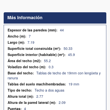
Saltar
al
comienzo
Más Información
de
la
galería
Más
44
de
Información
7
imágenes
7.19
50.33
45.9
55.2
0.3
Tablas de techo de 19mm con lengüeta y
ranura
19 mm
Techo a dos aguas
2.77
2.09
4