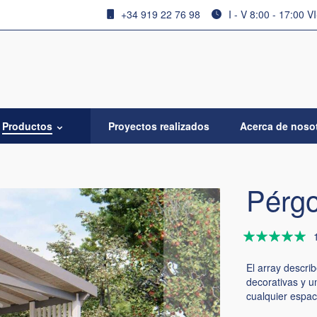
+34 919 22 76 98
I - V 8:00 - 17:00 V
Productos
Proyectos realizados
Acerca de noso
Pérgo
Valoración:
100
100
% of
El array descri
decorativas y u
cualquier espaci