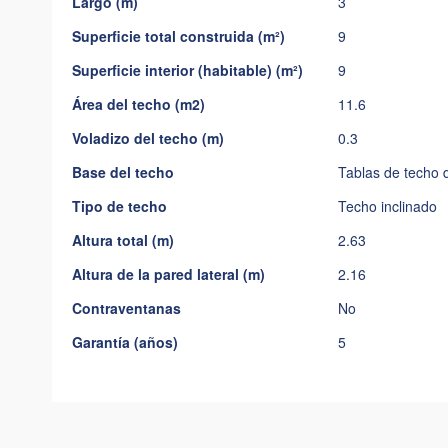
Largo (m)
3
imágenes
Superficie total construida (m²)
9
Superficie interior (habitable) (m²)
9
Área del techo (m2)
11.6
Voladizo del techo (m)
0.3
Base del techo
Tablas de techo 
Tipo de techo
Techo inclinado
Altura total (m)
2.63
Altura de la pared lateral (m)
2.16
Contraventanas
No
Garantía (años)
5