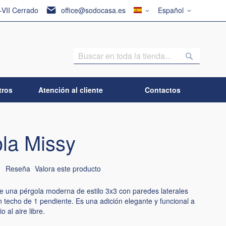
País
Lenguaje
I-VII Cerrado
office@sodocasa.es
Español
Buscar
Buscar
tros
Atención al cliente
Contactos
la Missy
1
Reseña
Valora este producto
be una pérgola moderna de estilo 3x3 con paredes laterales
n techo de 1 pendiente. Es una adición elegante y funcional a
o al aire libre.