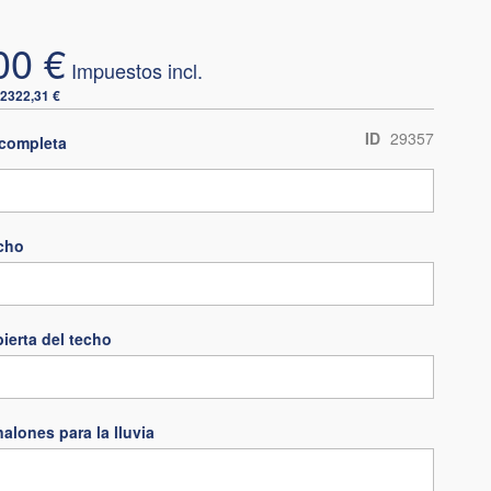
00 €
2322,31 €
ID
29357
completa
echo
bierta del techo
alones para la lluvia