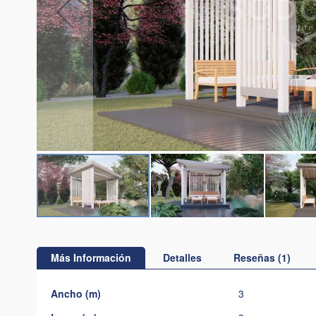
Saltar
al
comienzo
Más Información
Detalles
Reseñas
1
de
la
Más
Ancho (m)
3
galería
Información
de