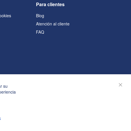
Para clientes
cookies
Blog
Atención al cliente
FAQ
s
ar su
Cerra
periencia
S
© Janolex, todos los derechos reservados.