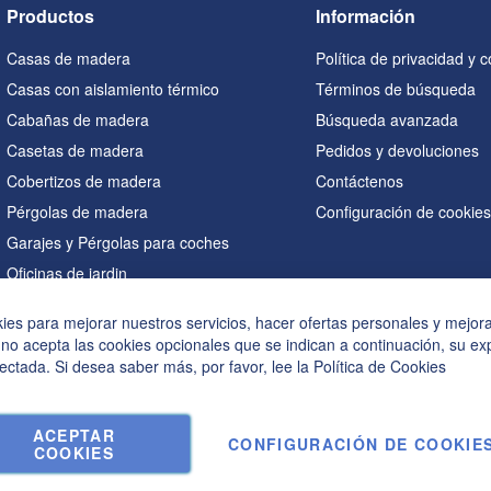
Productos
Información
Casas de madera
Política de privacidad y 
Casas con aislamiento térmico
Términos de búsqueda
Cabañas de madera
Búsqueda avanzada
Casetas de madera
Pedidos y devoluciones
Cobertizos de madera
Contáctenos
Pérgolas de madera
Configuración de cookie
Garajes y Pérgolas para coches
Oficinas de jardin
Saunas
kies para mejorar nuestros servicios, hacer ofertas personales y mejor
Casetas en forma de A
 no acepta las cookies opcionales que se indican a continuación, su ex
Bañeras de hidromasaje
ectada. Si desea saber más, por favor, lee la
Política de Cookies
Accesorios
ACEPTAR
CONFIGURACIÓN DE COOKIE
COOKIES