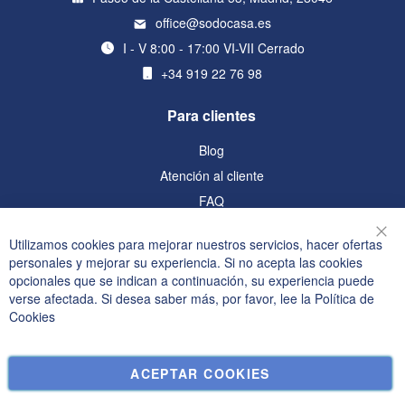
office@sodocasa.es
I - V 8:00 - 17:00 VI-VII Cerrado
+34 919 22 76 98
Para clientes
Blog
Atención al cliente
FAQ
Información
Utilizamos cookies para mejorar nuestros servicios, hacer ofertas
Cer
personales y mejorar su experiencia. Si no acepta las cookies
Política de privacidad y cookies
opcionales que se indican a continuación, su experiencia puede
verse afectada. Si desea saber más, por favor, lee la
Política de
Términos de búsqueda
Cookies
Búsqueda avanzada
Pedidos y devoluciones
ACEPTAR COOKIES
Contáctenos
Configuración de cookies