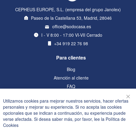
CEPHEUS EUROPE, S.L. (empresa del grupo Janolex)
Paseo de la Castellana 53, Madrid, 28046
office@sodocasa.es
I - V 8:00 - 17:00 VI-VII Cerrado
+34 919 22 76 98
Para clientes
Blog
Atención al cliente
FAQ
Información
Utilizamos cookies para mejorar nuestros servicios, hacer ofertas
Cer
personales y mejorar su experiencia. Si no acepta las cookies
Política de privacidad y cookies
opcionales que se indican a continuación, su experiencia puede
verse afectada. Si desea saber más, por favor, lee la
Política de
Términos de búsqueda
Cookies
Búsqueda avanzada