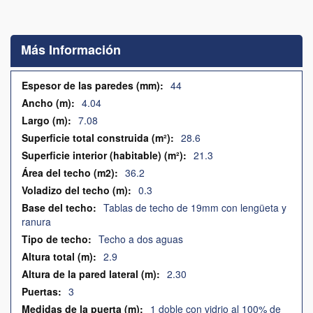
Saltar
al
comienzo
Más Información
de
la
galería
Más
44
de
Información
4.04
imágenes
7.08
28.6
21.3
36.2
0.3
Tablas de techo de 19mm con lengüeta y
ranura
Techo a dos aguas
2.9
2.30
3
1 doble con vidrio al 100% de