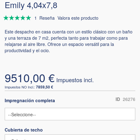
Emily 4,04x7,8
Valoración:
1
Reseña
Valora este producto
100
100
% of
Este despacho en casa cuenta con un estilo clásico con un baño
y una terraza de 7 m2, perfecta tanto para trabajar como para
relajarse al aire libre. Ofrece un espacio versátil para la
productividad y el ocio.
9510,00 €
7859,50 €
ID
26276
Impregnación completa
Cubierta de techo