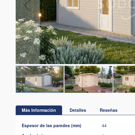
Saltar
al
comienzo
Más Información
Detalles
Reseñas
de
la
Más
Espesor de las paredes (mm)
44
galería
Información
de