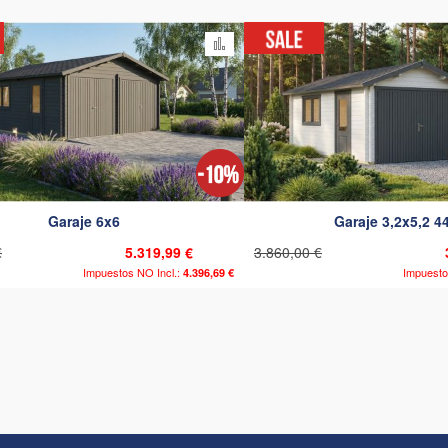
comparar
Añadir para comparar
Garaje 6x6
Garaje 3,2x5,2 
€
5.319,99 €
3.860,00 €
4.396,69 €