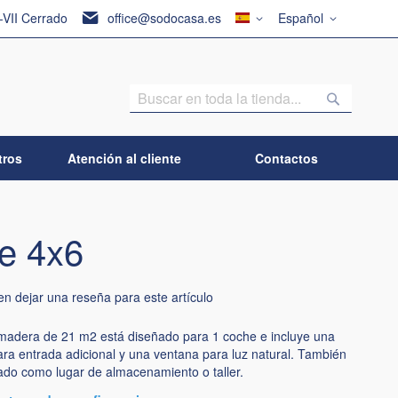
País
Lenguaje
I-VII Cerrado
office@sodocasa.es
Español
Buscar
Buscar
tros
Atención al cliente
Contactos
e 4x6
en dejar una reseña para este artículo
 madera de 21 m2 está diseñado para 1 coche e incluye una
para entrada adicional y una ventana para luz natural. También
zado como lugar de almacenamiento o taller.