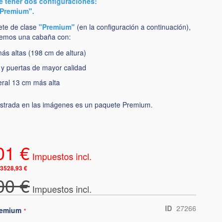
e tener dos configuraciones:
"Premium".
uete de clase
"Premium"
(en la configuración a continuación),
remos una cabaña con:
ás altas (198 cm de altura)
 y puertas de mayor calidad
eral 13 cm más alta
strada en las imágenes es un paquete Premium.
01 €
3528,93 €
00 €
ID
27266
premium