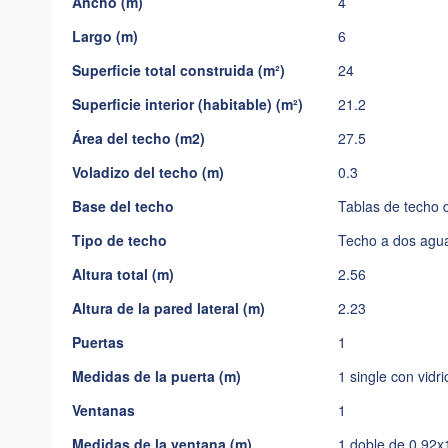
Ancho (m)
4
imágenes
Largo (m)
6
Superficie total construida (m²)
24
Superficie interior (habitable) (m²)
21.2
Área del techo (m2)
27.5
Voladizo del techo (m)
0.3
Base del techo
Tablas de techo 
Tipo de techo
Techo a dos agu
Altura total (m)
2.56
Altura de la pared lateral (m)
2.23
Puertas
1
Medidas de la puerta (m)
1 single con vidr
Ventanas
1
Medidas de la ventana (m)
1 doble de 0.92x