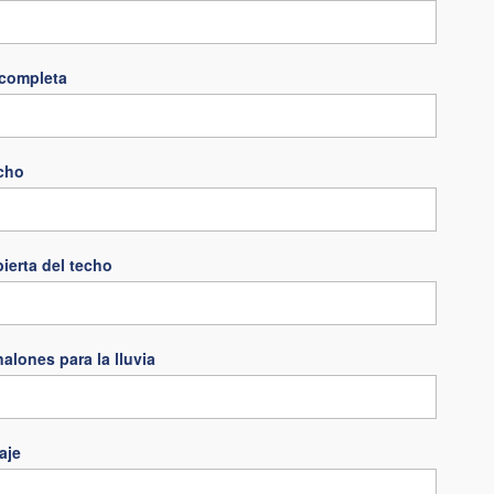
completa
echo
bierta del techo
alones para la lluvia
aje