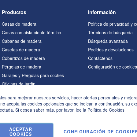
Productos
Información
Casas de madera
Política de privacidad y 
Casas con aislamiento térmico
Términos de búsqueda
Cabañas de madera
Búsqueda avanzada
Casetas de madera
Pedidos y devoluciones
Cobertizos de madera
Contáctenos
Pérgolas de madera
Configuración de cookie
Garajes y Pérgolas para coches
Oficinas de jardin
Saunas
kies para mejorar nuestros servicios, hacer ofertas personales y mejor
Casetas en forma de A
 no acepta las cookies opcionales que se indican a continuación, su ex
Bañeras de hidromasaje
ectada. Si desea saber más, por favor, lee la
Política de Cookies
Accesorios
ACEPTAR
CONFIGURACIÓN DE COOKIE
COOKIES