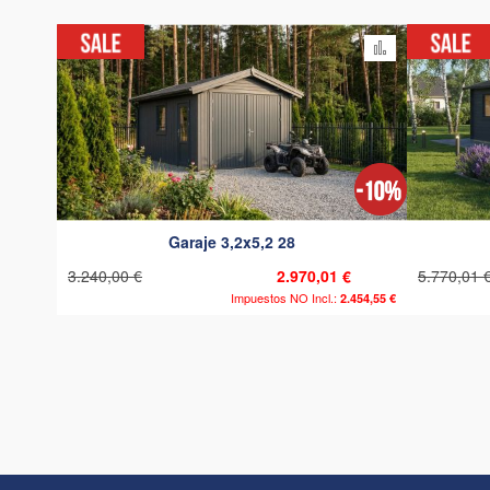
Añadir para 
Garaje 3,2x5,2 28
3.240,00 €
2.970,01 €
5.770,01 
2.454,55 €