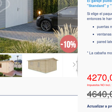
El garaje pued
"Standard" y 
Si elige el paq
entonces le ha
puertas m
ventanas
pared lat
* La cabaña mo
4270,
4640,
Actualizar a 