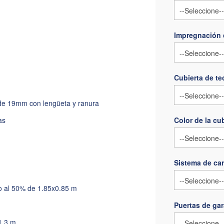
Impregnación 
Cubierta de t
de 19mm con lengüeta y ranura
as
Color de la cu
Sistema de can
io al 50% de 1.85x0.85 m
Puertas de gar
1.3 m