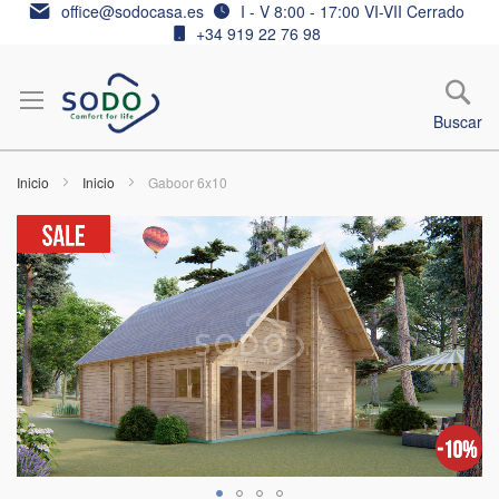
Ir
office@sodocasa.es
I - V 8:00 - 17:00 VI-VII Cerrado
al
+34 919 22 76 98
contenido
Buscar
Inicio
Inicio
Gaboor 6x10
Saltar
al
final
de
la
galería
de
imágenes