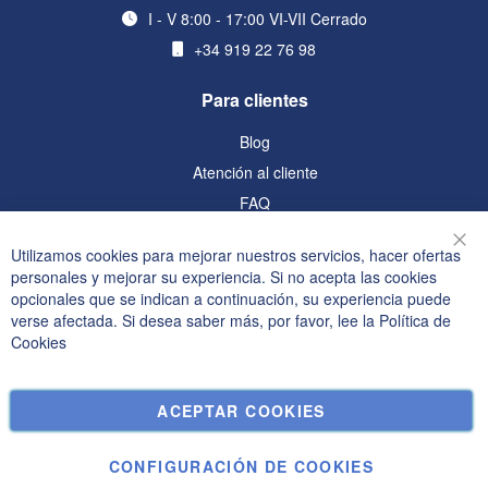
I - V 8:00 - 17:00 VI-VII Cerrado
+34 919 22 76 98
Para clientes
Blog
Atención al cliente
FAQ
Información
Utilizamos cookies para mejorar nuestros servicios, hacer ofertas
Cer
personales y mejorar su experiencia. Si no acepta las cookies
Política de privacidad y cookies
opcionales que se indican a continuación, su experiencia puede
verse afectada. Si desea saber más, por favor, lee la
Política de
Términos de búsqueda
Cookies
Búsqueda avanzada
Pedidos y devoluciones
ACEPTAR COOKIES
Contáctenos
Configuración de cookies
CONFIGURACIÓN DE COOKIES