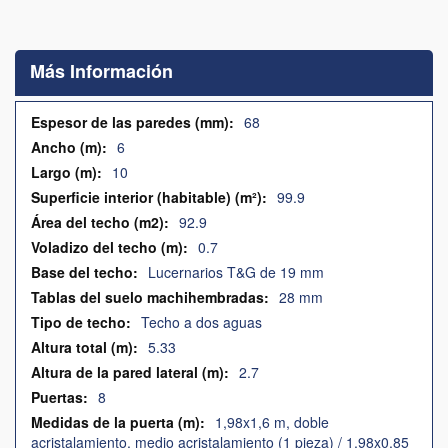
Saltar
al
comienzo
Más Información
de
la
galería
Más
68
de
Información
6
imágenes
10
99.9
92.9
0.7
Lucernarios T&G de 19 mm
28 mm
Techo a dos aguas
5.33
2.7
8
1,98x1,6 m, doble
acristalamiento, medio acristalamiento (1 pieza) / 1,98x0,85