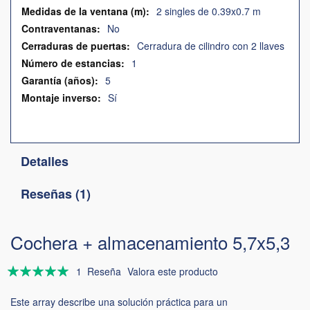
2 singles de 0.39x0.7 m
No
Cerradura de cilindro con 2 llaves
1
5
Sí
Detalles
Reseñas
1
Cochera + almacenamiento 5,7x5,3
Valoración:
1
Reseña
Valora este producto
100
100
% of
Este array describe una solución práctica para un