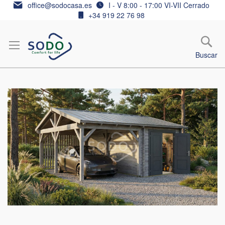
Ir
office@sodocasa.es
I - V 8:00 - 17:00 VI-VII Cerrado
al
+34 919 22 76 98
contenido
Buscar
Saltar
al
final
de
la
galería
de
imágenes
Saltar
al