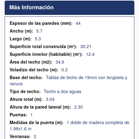
comienzo
Más Información
de
la
galería
Más
44
de
Información
5.7
imágenes
5.3
30.21
12.4
34.6
0.3
Tablas de techo de 19mm con lengüeta y
ranura
Techo a dos aguas
3.04
2.30
1
1 doble de madera completa de
1.98x1.6 m
2