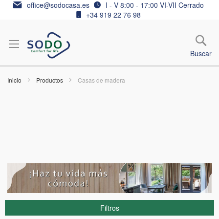
Ir
office@sodocasa.es
I - V 8:00 - 17:00 VI-VII Cerrado
al
+34 919 22 76 98
contenido
Buscar
Inicio
Productos
Casas de madera
Filtros