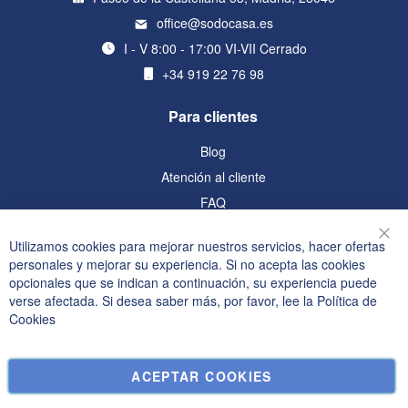
office@sodocasa.es
I - V 8:00 - 17:00 VI-VII Cerrado
+34 919 22 76 98
Para clientes
Blog
Atención al cliente
FAQ
Información
Utilizamos cookies para mejorar nuestros servicios, hacer ofertas
Cer
personales y mejorar su experiencia. Si no acepta las cookies
Política de privacidad y cookies
opcionales que se indican a continuación, su experiencia puede
verse afectada. Si desea saber más, por favor, lee la
Política de
Términos de búsqueda
Cookies
Búsqueda avanzada
Pedidos y devoluciones
ACEPTAR COOKIES
Contáctenos
Configuración de cookies