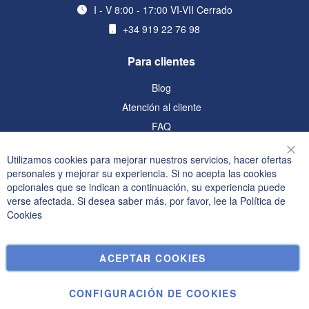
I - V 8:00 - 17:00 VI-VII Cerrado
+34 919 22 76 98
Para clientes
Blog
Atención al cliente
FAQ
Información
Utilizamos cookies para mejorar nuestros servicios, hacer ofertas
Cer
personales y mejorar su experiencia. Si no acepta las cookies
Política de privacidad y cookies
opcionales que se indican a continuación, su experiencia puede
verse afectada. Si desea saber más, por favor, lee la
Política de
Términos de búsqueda
Cookies
Búsqueda avanzada
Pedidos y devoluciones
ACEPTAR COOKIES
Contáctenos
Configuración de cookies
CONFIGURACIÓN DE COOKIES