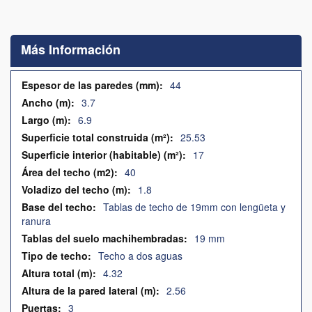
Saltar
al
comienzo
Más Información
de
la
galería
Más
44
de
Información
3.7
imágenes
6.9
25.53
17
40
1.8
Tablas de techo de 19mm con lengüeta y
ranura
19 mm
Techo a dos aguas
4.32
2.56
3