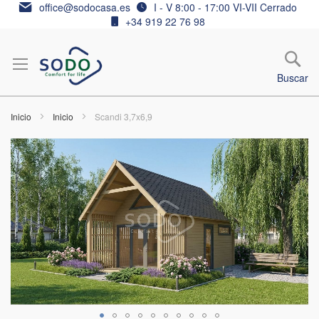
Ir
office@sodocasa.es
I - V 8:00 - 17:00 VI-VII Cerrado
al
+34 919 22 76 98
contenido
Buscar
Inicio
Inicio
Scandi 3,7x6,9
Saltar
al
final
de
la
galería
de
imágenes