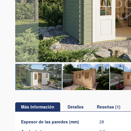
Saltar
al
comienzo
Más Información
Detalles
Reseñas
1
de
la
Más
Espesor de las paredes (mm)
28
galería
Información
de