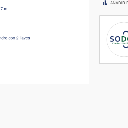
AÑADIR 
0.7 m
ndro con 2 llaves