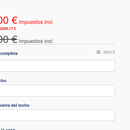
00 €
2099,17 €
00 €
ID
26215
completa
echo
bierta del techo
 la casa