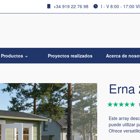
+34 919 22 76 98
I - V 8:00 - 17:00 V
Productos
Proyectos realizados
Acerca de noso
Erna 
Valoración:
100
100
% of
Este array des
puede utilizar 
Ofrece versatil