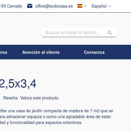
País
Lenguaje
I-VII Cerrado
office@sodocasa.es
Español
Buscar
Buscar
tros
Atención al cliente
Contactos
2,5x3,4
1
Reseña
Valora este producto
cribe una casa de jardín compacta de madera de 7 m2 que se
para almacenar equipos o como una agradable área de estar.
idad y funcionalidad para espacios exteriores.