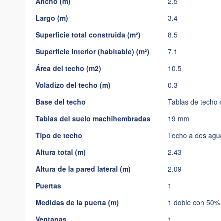
Ancho (m)
2.5
imágenes
Largo (m)
3.4
Superficie total construida (m²)
8.5
Superficie interior (habitable) (m²)
7.1
Área del techo (m2)
10.5
Voladizo del techo (m)
0.3
Base del techo
Tablas de techo
Tablas del suelo machihembradas
19 mm
Tipo de techo
Techo a dos agu
Altura total (m)
2.43
Altura de la pared lateral (m)
2.09
Puertas
1
Medidas de la puerta (m)
1 doble con 50% 
Ventanas
1