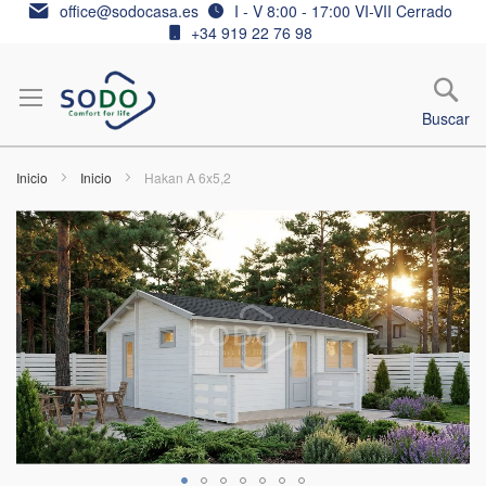
Ir
office@sodocasa.es
I - V 8:00 - 17:00 VI-VII Cerrado
al
+34 919 22 76 98
contenido
Buscar
Inicio
Inicio
Hakan A 6x5,2
Saltar
al
final
de
la
galería
de
imágenes