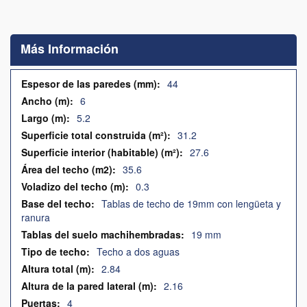
Saltar
al
comienzo
Más Información
de
la
galería
Más
44
de
Información
6
imágenes
5.2
31.2
27.6
35.6
0.3
Tablas de techo de 19mm con lengüeta y
ranura
19 mm
Techo a dos aguas
2.84
2.16
4