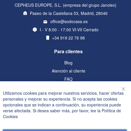
CEPHEUS EUROPE, S.L. (empresa del grupo Janolex)
Paseo de la Castellana 53, Madrid, 28046
office@sodocasa.es
I - V 8:00 - 17:00 VI-VII Cerrado
+34 919 22 76 98
Para clientes
Blog
Atención al cliente
FAQ
Información
Utilizamos cookies para mejorar nuestros servicios, hacer ofertas
Cer
personales y mejorar su experiencia. Si no acepta las cookies
Política de privacidad y cookies
opcionales que se indican a continuación, su experiencia puede
verse afectada. Si desea saber más, por favor, lee la
Política de
Términos de búsqueda
Cookies
Búsqueda avanzada
Pedidos y devoluciones