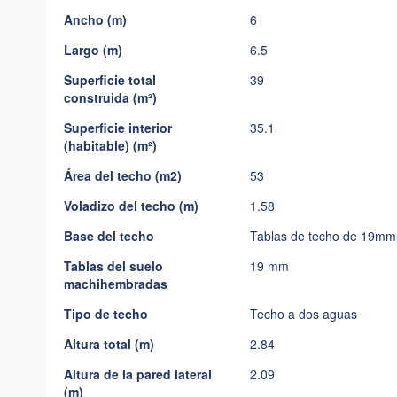
imágenes
Ancho (m)
6
Largo (m)
6.5
Superficie total
39
construida (m²)
Superficie interior
35.1
(habitable) (m²)
Área del techo (m2)
53
Voladizo del techo (m)
1.58
Base del techo
Tablas de techo de 19mm 
Tablas del suelo
19 mm
machihembradas
Tipo de techo
Techo a dos aguas
Altura total (m)
2.84
Altura de la pared lateral
2.09
(m)