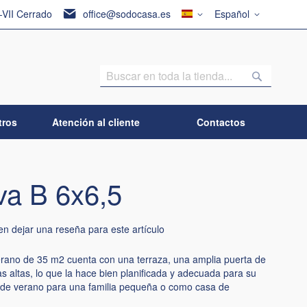
País
Lenguaje
I-VII Cerrado
office@sodocasa.es
Español
Buscar
Buscar
tros
Atención al cliente
Contactos
a B 6x6,5
en dejar una reseña para este artículo
erano de 35 m2 cuenta con una terraza, una amplia puerta de
as altas, lo que la hace bien planificada y adecuada para su
de verano para una familia pequeña o como casa de