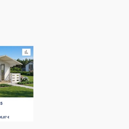
Añadir para comparar
,5
95,87 €