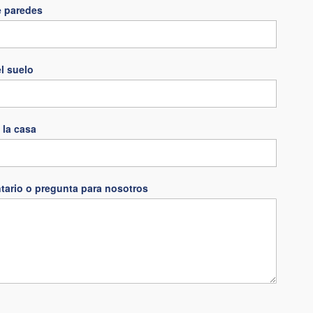
e paredes
l suelo
 la casa
tario o pregunta para nosotros