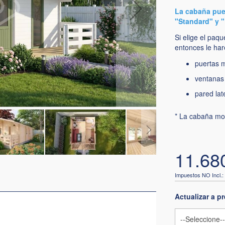
La cabaña pue
"Standard" y 
Si elige el paq
entonces le ha
puertas m
ventanas
pared lat
* La cabaña mo
11.68
Actualizar a 