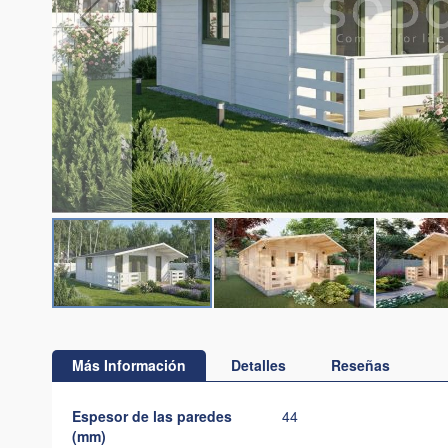
Saltar
al
comienzo
Más Información
Detalles
Reseñas
de
la
Más
Espesor de las paredes
44
galería
Información
(mm)
de