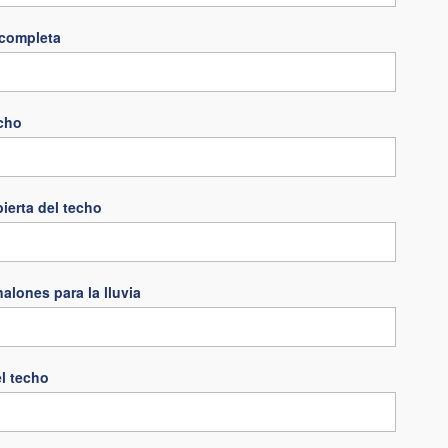
completa
echo
bierta del techo
alones para la lluvia
l techo