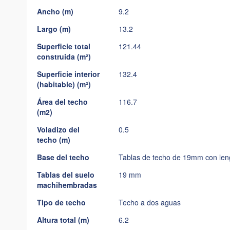
imágenes
Ancho (m)
9.2
Largo (m)
13.2
Superficie total
121.44
construida (m²)
Superficie interior
132.4
(habitable) (m²)
Área del techo
116.7
(m2)
Voladizo del
0.5
techo (m)
Base del techo
Tablas de techo de 19mm con len
Tablas del suelo
19 mm
machihembradas
Tipo de techo
Techo a dos aguas
Altura total (m)
6.2