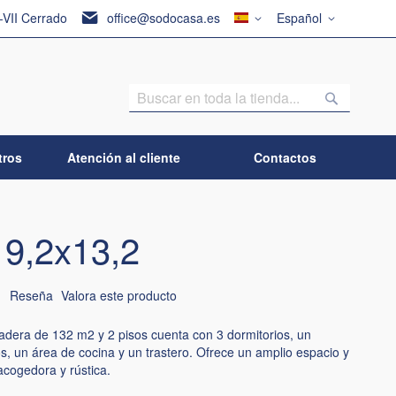
País
Lenguaje
I-VII Cerrado
office@sodocasa.es
Español
Buscar
Buscar
tros
Atención al cliente
Contactos
 9,2x13,2
1
Reseña
Valora este producto
dera de 132 m2 y 2 pisos cuenta con 3 dormitorios, un
os, un área de cocina y un trastero. Ofrece un amplio espacio y
cogedora y rústica.