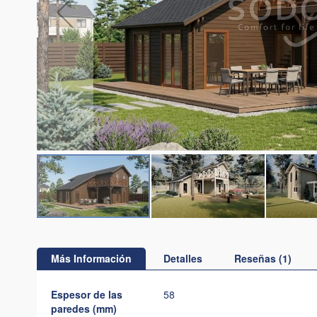
Saltar
al
comienzo
Más Información
Detalles
Reseñas
1
de
la
Más
Espesor de las
58
galería
Información
paredes (mm)
de