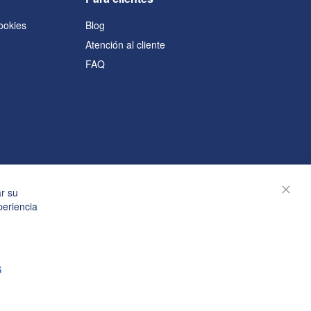
cookies
Blog
Atención al cliente
FAQ
s
ar su
Cerra
periencia
S
© Janolex, todos los derechos reservados.