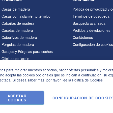
Casas de madera
Política de privacidad y 
Casas con aislamiento térmico
Términos de búsqueda
Cabañas de madera
Búsqueda avanzada
Casetas de madera
Pedidos y devoluciones
Cobertizos de madera
Contáctenos
Pérgolas de madera
Configuración de cookie
Garajes y Pérgolas para coches
Oficinas de jardin
Saunas
kies para mejorar nuestros servicios, hacer ofertas personales y mejor
Casetas en forma de A
 no acepta las cookies opcionales que se indican a continuación, su ex
Bañeras de hidromasaje
ectada. Si desea saber más, por favor, lee la
Política de Cookies
Accesorios
ACEPTAR
CONFIGURACIÓN DE COOKIE
COOKIES