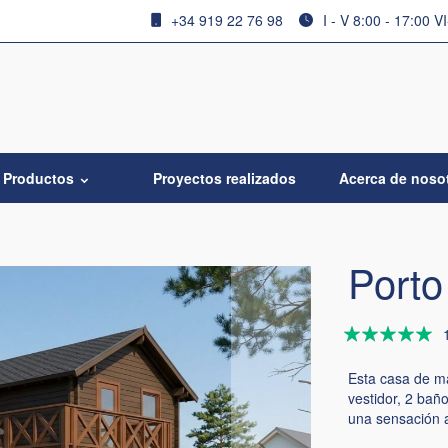
+34 919 22 76 98
I - V 8:00 - 17:00 V
Productos
Proyectos realizados
Acerca de noso
Porto
Valoración:
100
100
% of
Esta casa de ma
vestidor, 2 bañ
una sensación a