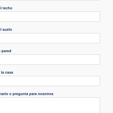
l techo
l suelo
e pared
 la casa
tario o pregunta para nosotros