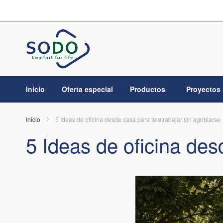
Ir
al
contenido
Inicio
Oferta especial
Productos
Proyectos 
Inicio
5 Ideas de oficina desde casa para teletrabajar sin agobiarse
5 Ideas de oficina des