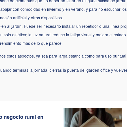
serie de elementos que no deberían faltar en ninguna oficina de jardín
abajar con comodidad en invierno y en verano, y para no escuchar los r
ación artificial y otros dispositivos.
en al jardín. Puede ser necesario instalar un repetidor o una línea pro
 solo estética; la luz natural reduce la fatiga visual y mejora el estad
l rendimiento más de lo que parece.
mos estos aspectos, ya sea para larga estancia como para uso puntual
cuando terminas la jornada, cierras la puerta del garden office y vuelve
o negocio rural en